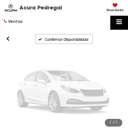
Disponibles
Acura Pedregal
Guardado
Ventas
Por favor, revise luego
Confirmar Disponibilidad
1
/
1