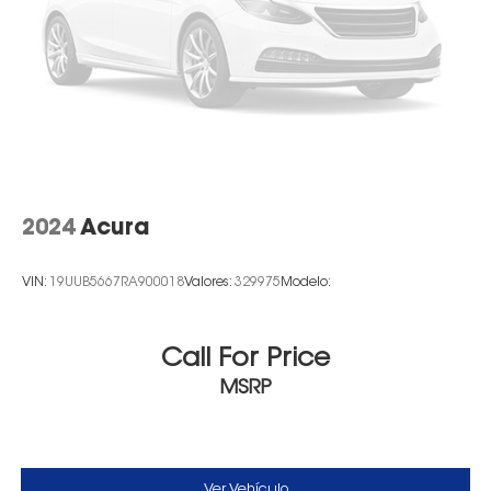
2024
Acura
VIN:
19UUB5667RA900018
Valores:
329975
Modelo:
Call For Price
MSRP
Ver Vehículo