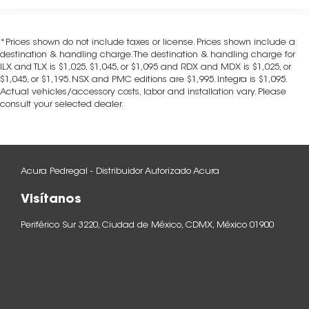
*Prices shown do not include taxes or license. Prices shown include a
destination & handling charge. The destination & handling charge for
ILX and TLX is $1,025, $1,045, or $1,095 and RDX and MDX is $1,025, or
$1,045, or $1,195. NSX and PMC editions are $1,995. Integra is $1,095.
Actual vehicles/accessory costs, labor and installation vary. Please
consult your selected dealer.
Acura Pedregal - Distribuidor Autorizado Acura
Visítanos
Periférico Sur 3220, Ciudad de México, CDMX, México 01900