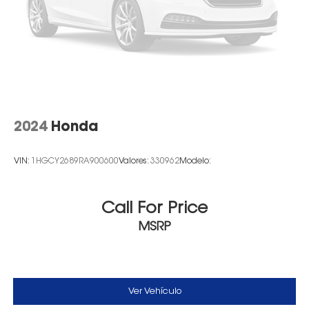
2024
Honda
VIN:
1HGCY2689RA900600
Valores:
330962
Modelo:
Call For Price
MSRP
Ver Vehículo