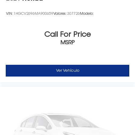
VIN:
1HGCV2696MA900659
Valores:
307726
Modelo:
Call For Price
MSRP
Ver Vehículo