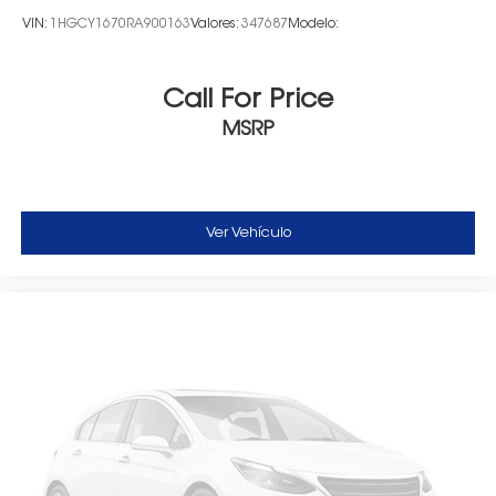
VIN:
1HGCY1670RA900163
Valores:
347687
Modelo:
Call For Price
MSRP
Ver Vehículo