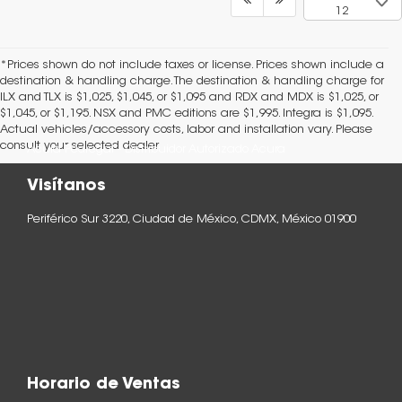
12
*Prices shown do not include taxes or license. Prices shown include a
destination & handling charge. The destination & handling charge for
ILX and TLX is $1,025, $1,045, or $1,095 and RDX and MDX is $1,025, or
$1,045, or $1,195. NSX and PMC editions are $1,995. Integra is $1,095.
Actual vehicles/accessory costs, labor and installation vary. Please
consult your selected dealer.
Acura Pedregal - Distribuidor Autorizado Acura
Visítanos
Periférico Sur 3220, Ciudad de México, CDMX, México 01900
Horario de Ventas