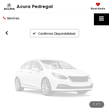
Disponibles
Acura Pedregal
Guardado
Ventas
Por favor, revise luego
Confirmar Disponibilidad
1
/
1