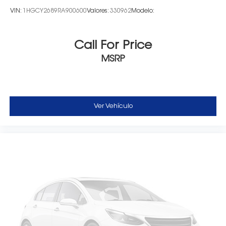
VIN:
1HGCY2689RA900600
Valores:
330962
Modelo:
Call For Price
MSRP
Ver Vehículo