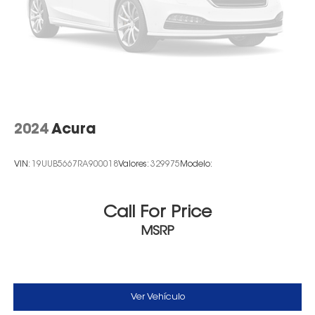
2024
Acura
VIN:
19UUB5667RA900018
Valores:
329975
Modelo:
Call For Price
MSRP
Ver Vehículo