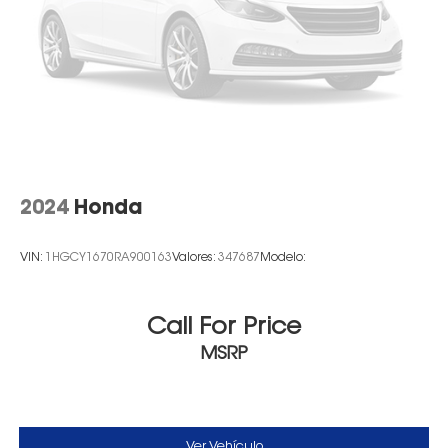
2024
Honda
VIN:
1HGCY1670RA900163
Valores:
347687
Modelo:
Call For Price
MSRP
Ver Vehículo