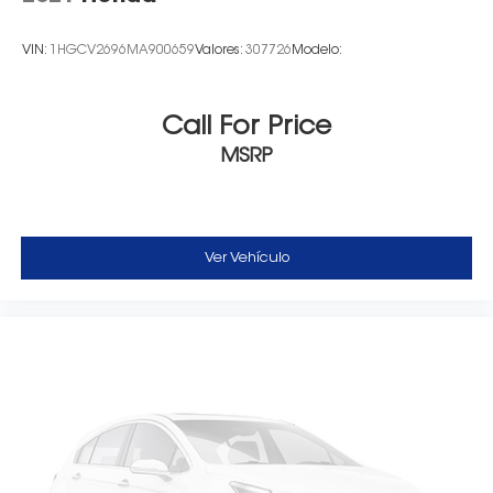
VIN:
1HGCV2696MA900659
Valores:
307726
Modelo:
Call For Price
MSRP
Ver Vehículo