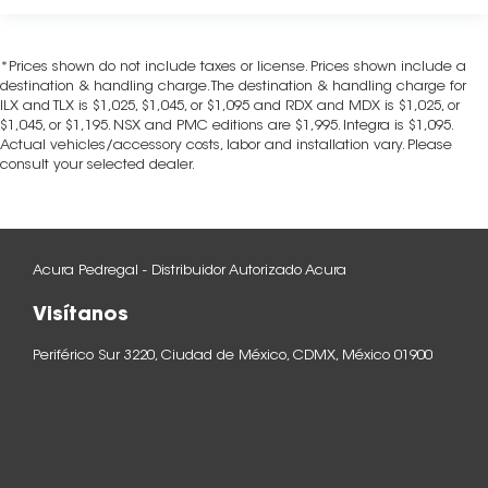
*Prices shown do not include taxes or license. Prices shown include a
destination & handling charge. The destination & handling charge for
ILX and TLX is $1,025, $1,045, or $1,095 and RDX and MDX is $1,025, or
$1,045, or $1,195. NSX and PMC editions are $1,995. Integra is $1,095.
Actual vehicles/accessory costs, labor and installation vary. Please
consult your selected dealer.
Acura Pedregal - Distribuidor Autorizado Acura
Visítanos
Periférico Sur 3220, Ciudad de México, CDMX, México 01900