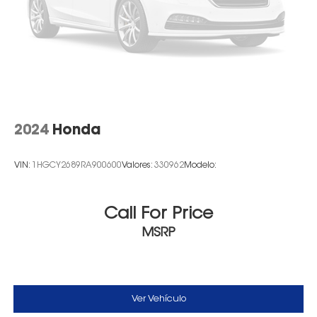
2024
Honda
VIN:
1HGCY2689RA900600
Valores:
330962
Modelo:
Call For Price
MSRP
Ver Vehículo