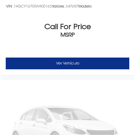
VIN:
1HGCY1670RA900163
Valores:
347687
Modelo:
Call For Price
MSRP
Ver Vehículo