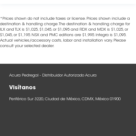
*Prices shown do not include taxes or license. Prices shown include a
destination & handling charge. The destination & handling charge for
ILX and TLX is $1,025, $1,045, or $1,095 and RDX and MDX is $1,025, or
$1,045, or $1,195. NSX and PMC editions are $1,995. Integra is $1,095.
Actual vehicles/accessory costs, labor and installation vary. Please
consult your selected dealer.
Acura Pedregal - Distribuidor Autorizado Acura
Visítanos
Periférico Sur 3220, Ciudad de México, CDMX, México 01900