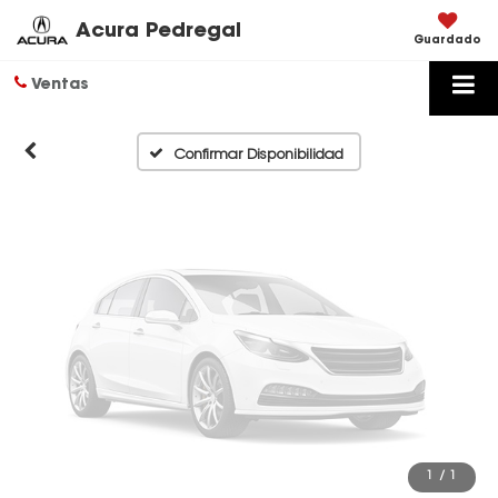
Disponibles
Acura Pedregal
Guardado
Ventas
Por favor, revise luego
Confirmar Disponibilidad
1
/
1