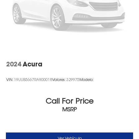
2024
Acura
VIN:
19UUB5667RA900018
Valores:
329975
Modelo:
Call For Price
MSRP
Ver Vehículo