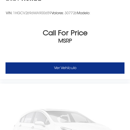
VIN:
1HGCV2696MA900659
Valores:
307726
Modelo:
Call For Price
MSRP
Ver Vehículo