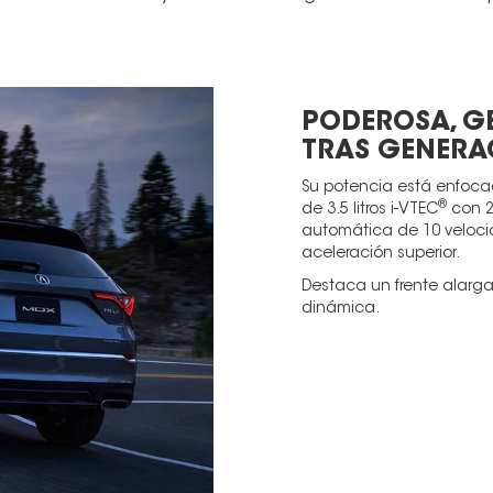
PODEROSA, G
TRAS GENERA
Su potencia está enfoca
®
de 3.5 litros i-VTEC
con 2
automática de 10 veloci
aceleración superior.
Destaca un frente alarg
dinámica.