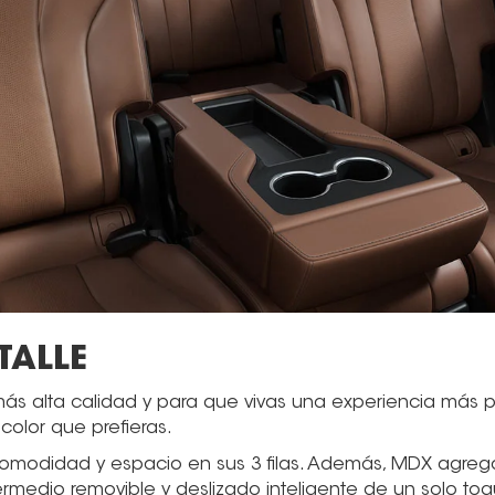
TALLE
ás alta calidad y para que vivas una experiencia más pe
color que prefieras.
modidad y espacio en sus 3 filas. Además, MDX agrega 
ermedio removible y deslizado inteligente de un solo toqu