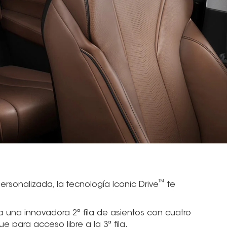
™
rsonalizada, la tecnología Iconic Drive
te
una innovadora 2ª fila de asientos con cuatro
e para acceso libre a la 3ª fila.