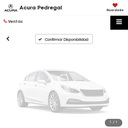
Disponibles
Acura Pedregal
Guardado
Ventas
Por favor, revise luego
Confirmar Disponibilidad
1
/
1