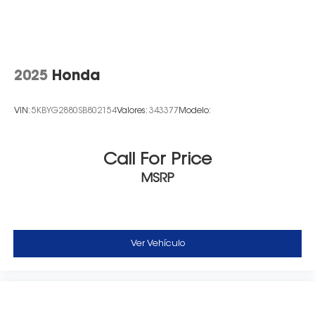
2025
Honda
VIN:
5KBYG2880SB802154
Valores:
343377
Modelo:
Call For Price
MSRP
Ver Vehículo