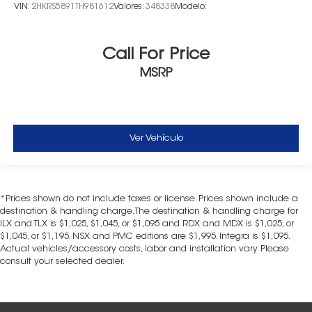
VIN:
2HKRS5891TH981612
Valores:
348338
Modelo:
Call For Price
MSRP
Ver Vehículo
*Prices shown do not include taxes or license. Prices shown include a
destination & handling charge. The destination & handling charge for
ILX and TLX is $1,025, $1,045, or $1,095 and RDX and MDX is $1,025, or
$1,045, or $1,195. NSX and PMC editions are $1,995. Integra is $1,095.
Actual vehicles/accessory costs, labor and installation vary. Please
consult your selected dealer.