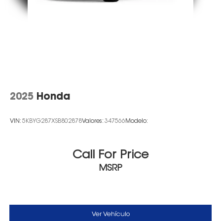
2025
Honda
VIN:
5KBYG287XSB802878
Valores:
347566
Modelo:
Call For Price
MSRP
Ver Vehículo