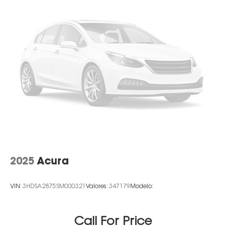
2025
Acura
VIN:
3HDSA2875SM000321
Valores:
347179
Modelo:
Call For Price