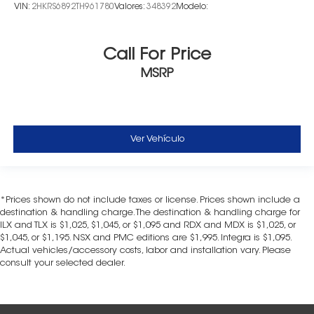
VIN:
2HKRS6892TH961780
Valores:
348392
Modelo:
Call For Price
MSRP
Ver Vehículo
*Prices shown do not include taxes or license. Prices shown include a
destination & handling charge. The destination & handling charge for
ILX and TLX is $1,025, $1,045, or $1,095 and RDX and MDX is $1,025, or
$1,045, or $1,195. NSX and PMC editions are $1,995. Integra is $1,095.
Actual vehicles/accessory costs, labor and installation vary. Please
consult your selected dealer.