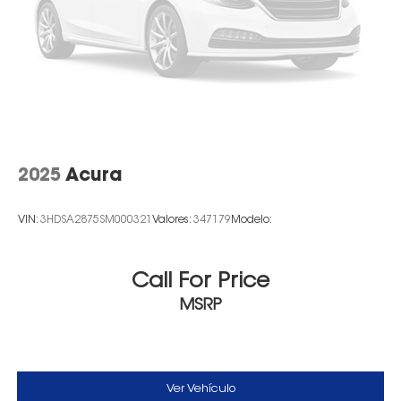
2025
Acura
VIN:
3HDSA2875SM000321
Valores:
347179
Modelo:
Call For Price
MSRP
Ver Vehículo