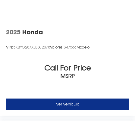
2025
Honda
VIN:
5KBYG287XSB802878
Valores:
347566
Modelo:
Call For Price
MSRP
Ver Vehículo