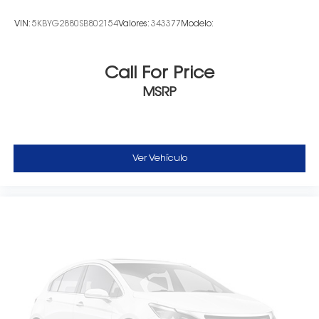
VIN:
5KBYG2880SB802154
Valores:
343377
Modelo:
Call For Price
MSRP
Ver Vehículo