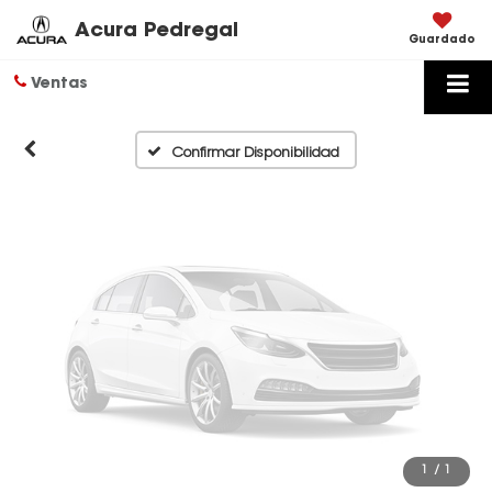
Disponibles
Acura Pedregal
Guardado
Ventas
Por favor, revise luego
Confirmar Disponibilidad
1
/
1