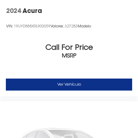
2024
Acura
VIN:
19UYD888XRL900059
Valores:
327283
Modelo:
Call For Price
MSRP
Ver Vehículo