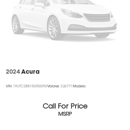
2024
Acura
VIN:
19UTC2881RL900090
Valores:
326771
Modelo:
Call For Price
MSRP