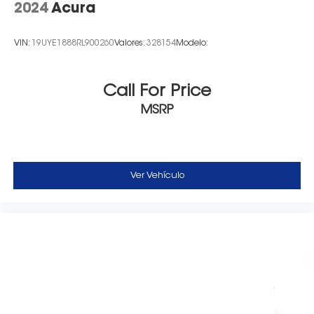
2024
Acura
VIN:
19UYE1888RL900260
Valores:
328154
Modelo:
Call For Price
MSRP
Ver Vehículo