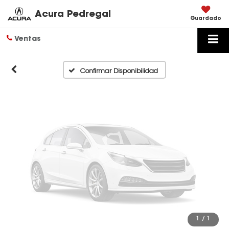
Disponibles
Acura Pedregal
Guardado
Ventas
Por favor, revise luego
Confirmar Disponibilidad
1
/
1