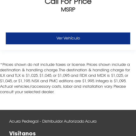
Call For Price
MSRP
Ver Vehículo
*Prices shown do not include taxes or license. Prices shown include a
destination & handling charge. The destination & handling charge for
ILX and TLX is $1,025, $1,045, or $1,095 and RDX and MDX is $1,025, or
$1,045, or $1,195. NSX and PMC editions are $1,995. Integra is $1,095.
Actual vehicles/accessory costs, labor and installation vary. Please
consult your selected dealer.
Acura Pedregal - Distribuidor Autorizado Acura
Visítanos