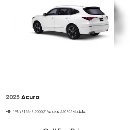
2025
Acura
VIN:
19UYE1884SL900021
Valores:
330763
Modelo: