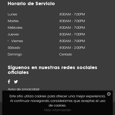
Horario de Servicio
Lunes
8:00AM - 7:00PM
Martes
8:00AM - 7:00PM
Miércoles
8:00AM - 7:00PM
Jueves
8:00AM - 7:00PM
Viernes
8:00AM - 7:00PM
Sábado
8:00AM - 2:00PM
Domingo
Cerrado
Síguenos en nuestras redes sociales
oficiales
Aviso de privacidad
Este sitio utiliza cookies para ofrecer una mejor experiencia.
Al continuar navegando, consideramos que aceptas el uso
de cookies.
2022 © Acura - Todos los
Desarrollado por
DealerOn
Más información
derechos reservados.
y Go Virtual