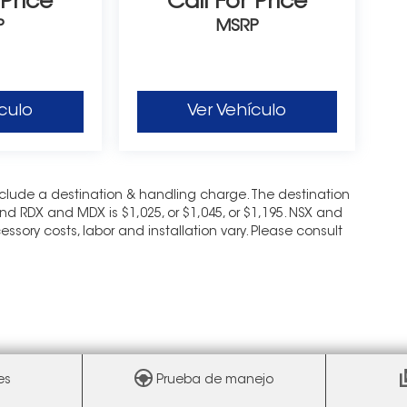
 Price
Call For Price
P
MSRP
culo
Ver Vehículo
nclude a destination & handling charge. The destination
and RDX and MDX is $1,025, or $1,045, or $1,195. NSX and
essory costs, labor and installation vary. Please consult
es
Prueba de manejo