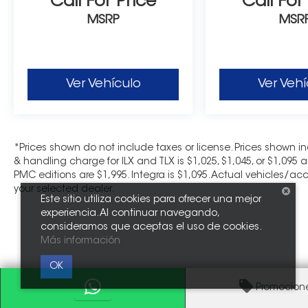
Call For Price
Call For
MSRP
MSR
Ver Vehículo
Ver Vehí
*Prices shown do not include taxes or license. Prices shown i
& handling charge for ILX and TLX is $1,025, $1,045, or $1,095 
PMC editions are $1,995. Integra is $1,095. Actual vehicles/acc
your selected dealer.
Este sitio utiliza cookies para ofrecer una mejor
experiencia. Al continuar navegando,
consideramos que aceptas el uso de cookies.
Más información
OK
Promocion