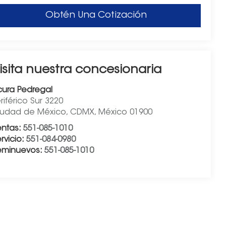
Obtén Una Cotización
isita nuestra concesionaria
cura Pedregal
riférico Sur 3220
iudad de México
,
CDMX
, México
01900
entas:
551-085-1010
rvicio:
551-084-0980
eminuevos:
551-085-1010