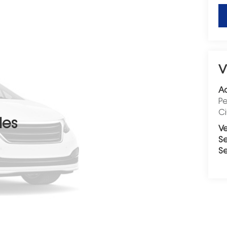
V
A
Pe
C
les
V
Se
S