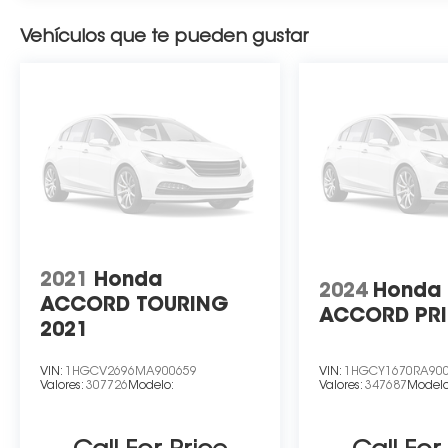
Vehículos que te pueden gustar
2021
Honda
2024
Hond
ACCORD TOURING
ACCORD PRI
2021
VIN:
1HGCV2696MA900659
VIN:
1HGCY1670RA90
Valores:
307726
Modelo:
Valores:
347687
Modelo