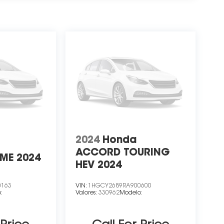
2024
Honda
a
ACCORD TOURING
ME 2024
HEV 2024
0163
VIN:
1HGCY2689RA900600
:
Valores:
330962
Modelo: