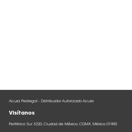
Acura Pedregal - Distribuidor Autorizado Acura
Visítanos
Periférico Sur 3220, Ciudad de México, CDMX, México 01900