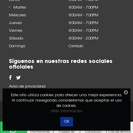
Martes
8:00AM - 7:00PM
Miércoles
8:00AM - 7:00PM
Jueves
8:00AM - 7:00PM
Viernes
8:00AM - 7:00PM
Sábado
8:00AM - 2:00PM
Domingo
Cerrado
Síguenos en nuestras redes sociales
oficiales
Aviso de privacidad
Este sitio utiliza cookies para ofrecer una mejor experiencia.
Al continuar navegando, consideramos que aceptas el uso
de cookies.
2022 © Acura - Todos los
Desarrollado por
DealerOn
Más información
derechos reservados.
y Go Virtual
OK
Promociones
Prueba de
Cotización
Cita de servicio