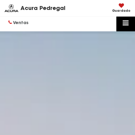
Acura Pedregal
Guardado
Ventas