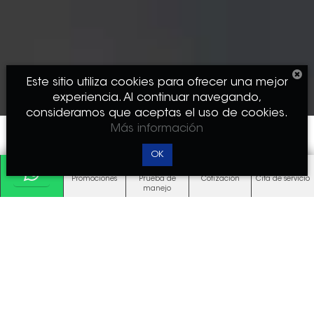
Este sitio utiliza cookies para ofrecer una mejor
$1,134,900
PRECIO DESDE
experiencia. Al continuar navegando,
consideramos que aceptas el uso de cookies.
Más información
COTIZA AHORA
OK
Promociones
Prueba de
Cotización
Cita de servicio
manejo
*Nombre:
*Apellido:
*Número de teléfono