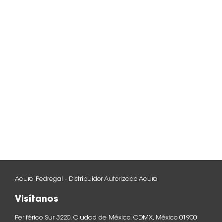
Acura Pedregal - Distribuidor Autorizado Acura
Visítanos
Periférico Sur 3220, Ciudad de México, CDMX, México 01900