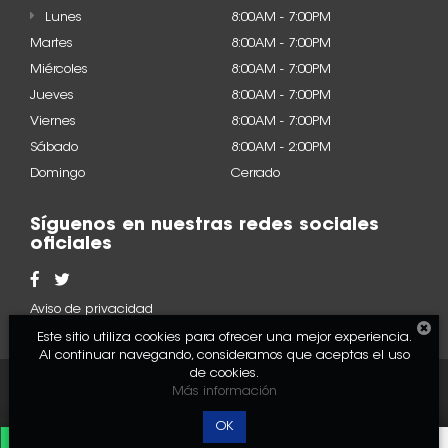
Lunes
8:00AM - 7:00PM
Martes
8:00AM - 7:00PM
Miércoles
8:00AM - 7:00PM
Jueves
8:00AM - 7:00PM
Viernes
8:00AM - 7:00PM
Sábado
8:00AM - 2:00PM
Domingo
Cerrado
Síguenos en nuestras redes sociales
oficiales
Aviso de privacidad
Este sitio utiliza cookies para ofrecer una mejor experiencia.
Al continuar navegando, consideramos que aceptas el uso
de cookies.
2022 © Acura - Todos los
Desarrollado por
DealerOn
Más información
derechos reservados.
y Go Virtual
OK